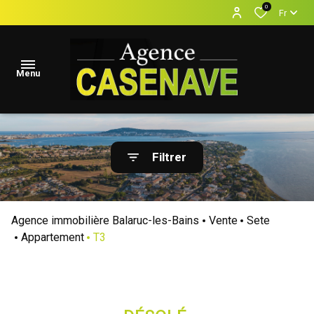
0
Fr
Menu
accueil
Filtrer
Locations
Vacances
Agence immobilière Balaruc-les-Bains
Vente
Sete
locations
Appartement
T3
annuelles
ventes
estimation