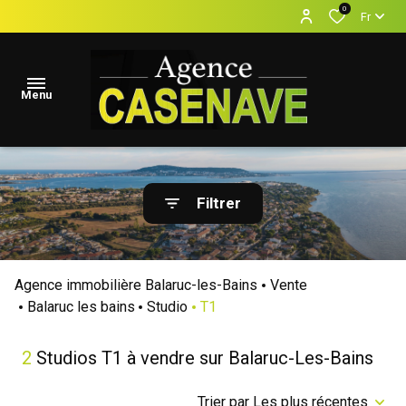
0
Fr
Menu
accueil
Filtrer
Locations
Vacances
Agence immobilière Balaruc-les-Bains
Vente
locations
Balaruc les bains
Studio
T1
annuelles
2
Studios T1 à vendre sur Balaruc-Les-Bains
ventes
estimation
Trier par Les plus récentes