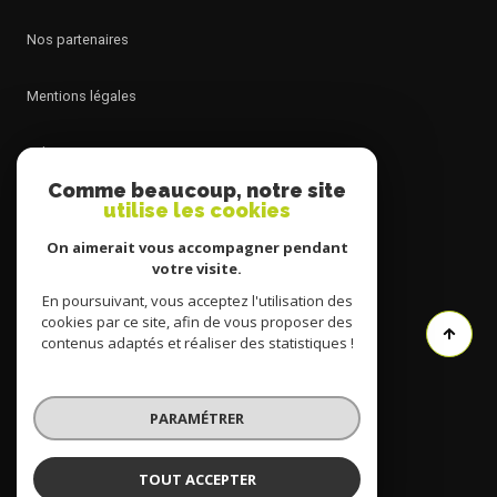
nos partenaires
mentions légales
admin
Comme beaucoup, notre site
utilise les cookies
nos honoraires
On aimerait vous accompagner pendant
politique rgpd
votre visite.
En poursuivant, vous acceptez l'utilisation des
cookies par ce site, afin de vous proposer des
cookies
contenus adaptés et réaliser des statistiques !
© 2026 | Tous droits réservés
PARAMÉTRER
Réalisé par
TOUT ACCEPTER