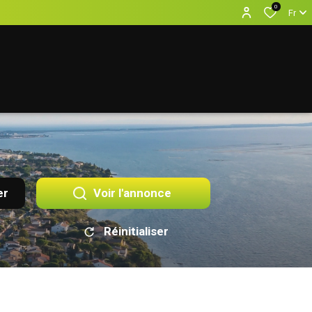
0
Fr
er
Voir l'annonce
Réinitialiser