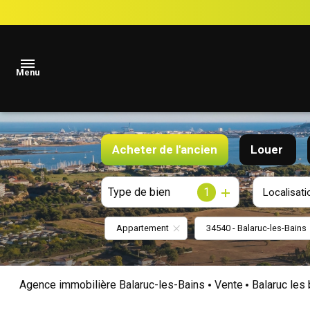
Menu
accueil
Acheter
de l'ancien
Louer
Locations
Type de bien
De l'ancien
1
à l'ann
Vacances
Localisati
En sais
locations
Appartement
34540 - Balaruc-les-Bains
annuelles
ventes
Agence immobilière Balaruc-les-Bains
Vente
Balaruc les
estimation