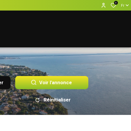
0
Fr
er
Voir l'annonce
Réinitialiser