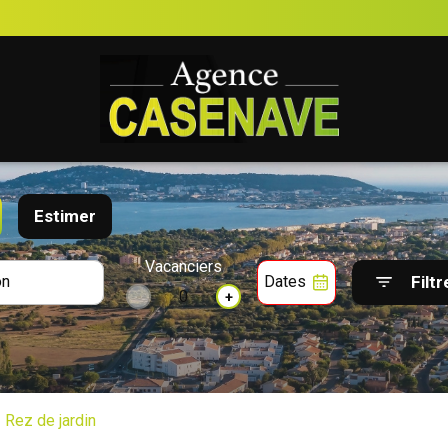
Estimer
Vacanciers
Filtr
Dates
-
+
Rez de jardin