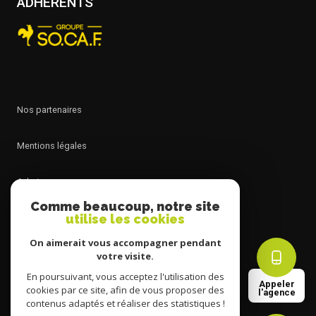
ADHÉRENTS
nos partenaires
mentions légales
admin
Comme beaucoup, notre site
utilise les cookies
nos honoraires
On aimerait vous accompagner pendant
politique rgpd
votre visite.
En poursuivant, vous acceptez l'utilisation des
Appeler
cookies par ce site, afin de vous proposer des
cookies
l'agence
contenus adaptés et réaliser des statistiques !