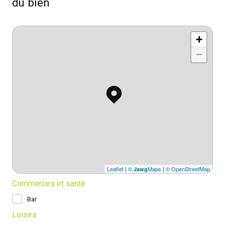
du bien
+
−
Leaflet
|
©
Maps
|
© OpenStreetMap
Jawg
Commerces et santé
Bar
Loisirs