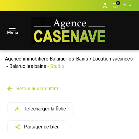
0
Fr
Menu
Agence immobilière Balaruc-les-Bains
Location vacances
accueil
Balaruc les bains
Studio
Locations
Vacances
Retour aux résultats
locations
annuelles
Télécharger la fiche
ventes
Partager ce bien
estimation