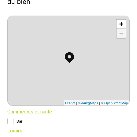
du bien
+
−
Leaflet
|
©
Maps
|
© OpenStreetMap
Jawg
Commerces et santé
Bar
Loisirs