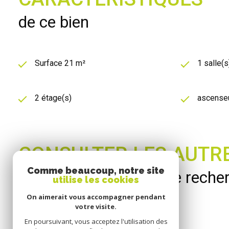
de ce bien
Surface 21 m²
1 salle(s
2 étage(s)
ascense
CONSULTER LES AUTRE
Comme beaucoup, notre site
correspondants à votre reche
utilise les cookies
On aimerait vous accompagner pendant
votre visite.
En poursuivant, vous acceptez l'utilisation des