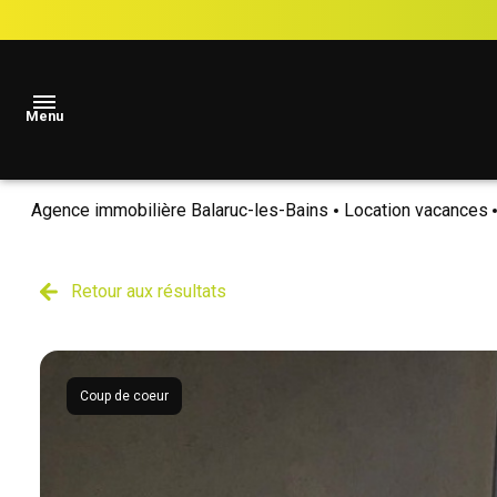
Menu
Agence immobilière Balaruc-les-Bains
Location vacances
accueil
Locations
Retour aux résultats
Vacances
locations
annuelles
Coup de coeur
ventes
estimation