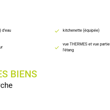
) d'eau
kitchenette (équipée)
vue THERMES et vue partiel
ur
l'étang
S BIENS
rche