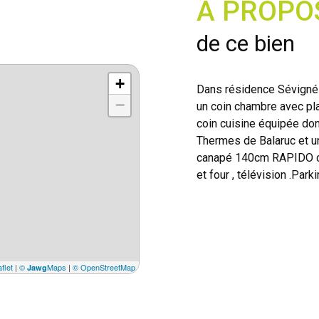
A PROPO
de ce bien
+
Dans résidence Sévigné
−
un coin chambre avec pla
coin cuisine équipée don
Thermes de Balaruc et une
canapé 140cm RAPIDO con
et four , télévision .Park
flet
|
©
Maps
|
© OpenStreetMap
Jawg