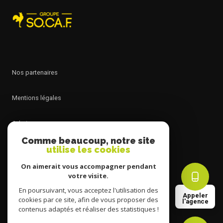
nos partenaires
mentions légales
admin
Comme beaucoup, notre site
utilise les cookies
nos honoraires
On aimerait vous accompagner pendant
politique rgpd
votre visite.
En poursuivant, vous acceptez l'utilisation des
Appeler
cookies par ce site, afin de vous proposer des
cookies
l'agence
contenus adaptés et réaliser des statistiques !