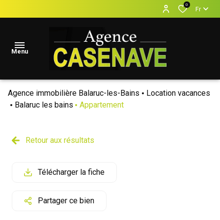
0
Fr
Menu
Agence immobilière Balaruc-les-Bains
Location vacances
accueil
Balaruc les bains
Appartement
Locations
Vacances
Retour aux résultats
locations
annuelles
Télécharger la fiche
ventes
Partager ce bien
estimation