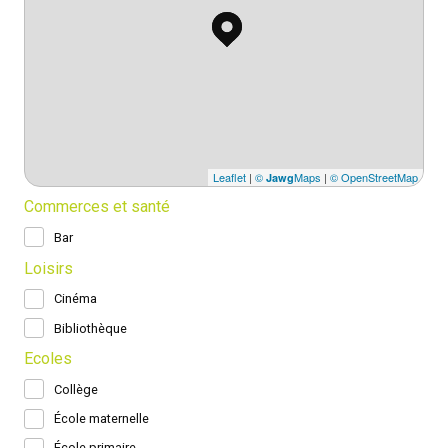
Leaflet
|
©
Maps
|
© OpenStreetMap
Jawg
Commerces et santé
Bar
Loisirs
Cinéma
Bibliothèque
Ecoles
Collège
École maternelle
École primaire