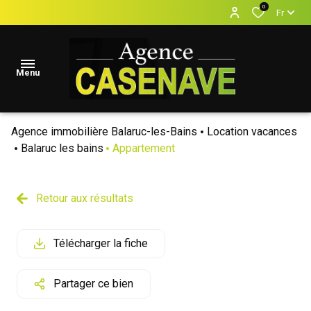
0
Fr
Menu
Agence immobilière Balaruc-les-Bains
Location vacances
accueil
Balaruc les bains
Appartement
Locations
Vacances
Retour aux résultats
locations
annuelles
Télécharger la fiche
ventes
Partager ce bien
estimation