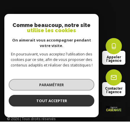
Comme beaucoup, notre site
nos partenaires
utilise les cookies
On aimerait vous accompagner pendant
mentions légales
votre visite.
En poursuivant, vous acceptez l'utilisation des
admin
Appeler
cookies par ce site, afin de vous proposer des
l'agence
contenus adaptés et réaliser des statistiques !
nos honoraires
PARAMÉTRER
politique rgpd
Contacter
l'agence
cookies
TOUT ACCEPTER
AGENCE CASENAVE
Agence
© 2026 | Tous droits réservés